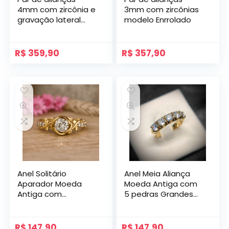
4mm com zircônia e
3mm com zircônias
gravação lateral
modelo Enrrolado
modelo Majestic
R$
359,90
R$
357,90
Anel Solitário
Anel Meia Aliança
Aparador Moeda
Moeda Antiga com
Antiga com
5 pedras Grandes
Zircônias Mod.
de Zircônia Modelo
Getsêmani
Bahrein
R$
147,90
R$
147,90