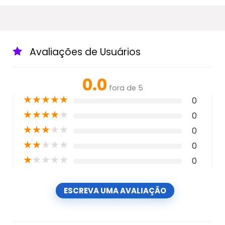
Avaliações de Usuários
0.0
fora de 5
★
★
★
★
★
0
★
★
★
★
★
0
★
★
★
★
★
0
★
★
★
★
★
0
★
★
★
★
★
0
ESCREVA UMA AVALIAÇÃO