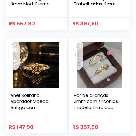
8mm Mod. Eterno
Trabalhadas 4mm
com Gravação
Mod. Napoli
Lateral e Pedras
R$
557,90
R$
397,90
Anel Solitário
Par de alianças
Aparador Moeda
3mm com zircônias
Antiga com
modelo Enrrolado
Zircônias modelo
Pétala.
R$
147,90
R$
357,90