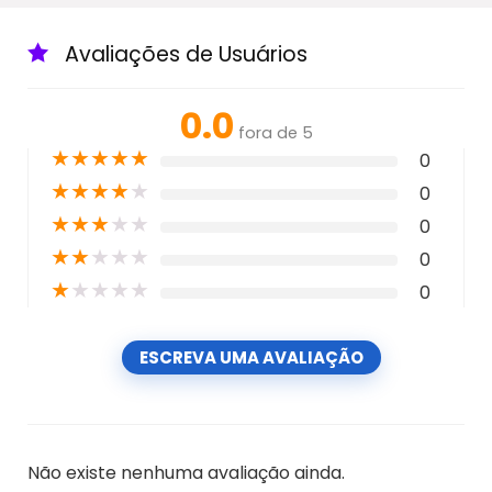
Avaliações de Usuários
0.0
fora de 5
★
★
★
★
★
0
★
★
★
★
★
0
★
★
★
★
★
0
★
★
★
★
★
0
★
★
★
★
★
0
ESCREVA UMA AVALIAÇÃO
Não existe nenhuma avaliação ainda.