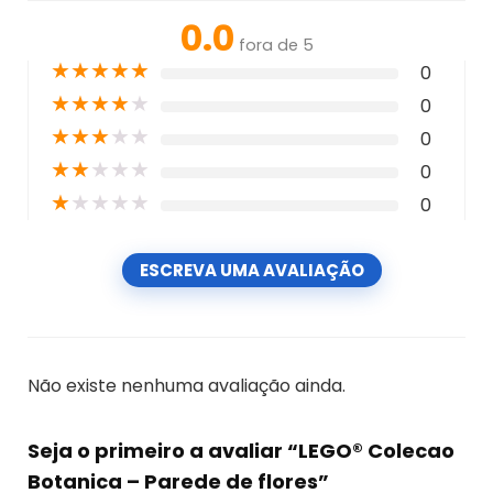
0.0
fora de 5
★
★
★
★
★
0
★
★
★
★
★
0
★
★
★
★
★
0
★
★
★
★
★
0
★
★
★
★
★
0
ESCREVA UMA AVALIAÇÃO
Não existe nenhuma avaliação ainda.
Seja o primeiro a avaliar “LEGO® Colecao
Botanica – Parede de flores”