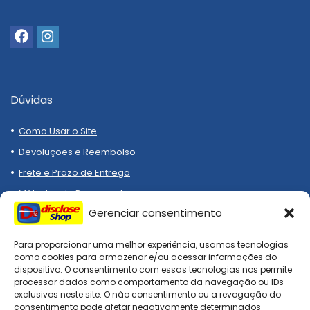
Dúvidas
Como Usar o Site
Devoluções e Reembolso
Frete e Prazo de Entrega
Métodos de Pagamento
Gerenciar consentimento
Para proporcionar uma melhor experiência, usamos tecnologias
como cookies para armazenar e/ou acessar informações do
dispositivo. O consentimento com essas tecnologias nos permite
processar dados como comportamento da navegação ou IDs
Compre melhor, compra
exclusivos neste site. O não consentimento ou a revogação do
segura!
consentimento pode afetar negativamente determinados