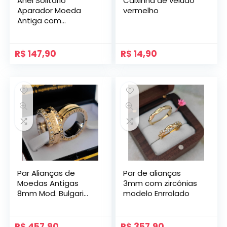
Anel Solitário
Caixinha de veludo
Aparador Moeda
vermelho
Antiga com
Zircônias modelo
Pétala.
R$
147,90
R$
14,90
Par Alianças de
Par de alianças
Moedas Antigas
3mm com zircônias
8mm Mod. Bulgari
modelo Enrrolado
com Gravação
Lateral e Pedras
R$
457,90
R$
357,90