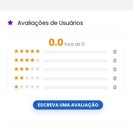
Avaliações de Usuários
0.0
fora de 5
★
★
★
★
★
0
★
★
★
★
★
0
★
★
★
★
★
0
★
★
★
★
★
0
★
★
★
★
★
0
ESCREVA UMA AVALIAÇÃO