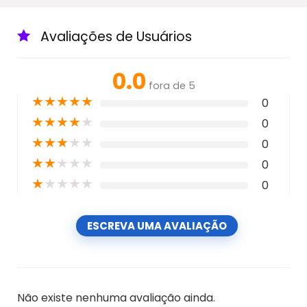
Avaliações de Usuários
0.0
fora de 5
★
★
★
★
★
0
★
★
★
★
★
0
★
★
★
★
★
0
★
★
★
★
★
0
★
★
★
★
★
0
ESCREVA UMA AVALIAÇÃO
Não existe nenhuma avaliação ainda.