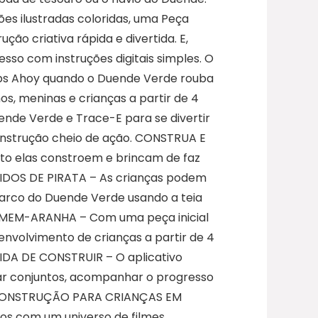
s ilustradas coloridas, uma Peça
ão criativa rápida e divertida. E,
sso com instruções digitais simples. O
bs Ahoy quando o Duende Verde rouba
s, meninas e crianças a partir de 4
nde Verde e Trace-E para se divertir
onstrução cheio de ação. CONSTRUA E
nto elas constroem e brincam de faz
TIDOS DE PIRATA – As crianças podem
barco do Duende Verde usando a teia
HOMEM-ARANHA – Com uma peça inicial
envolvimento de crianças a partir de 4
IDA DE CONSTRUIR – O aplicativo
var conjuntos, acompanhar o progresso
E CONSTRUÇÃO PARA CRIANÇAS EM
os com um universo de filmes