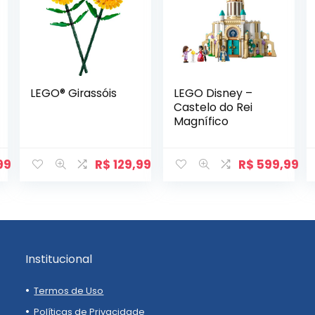
LEGO® Girassóis
LEGO Disney –
Castelo do Rei
Magnífico
99
R$
129,99
R$
599,99
Institucional
Termos de Uso
Políticas de Privacidade