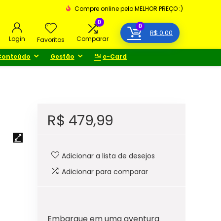
Compre online pelo MELHOR PREÇO :)
0
0
R$
0,00
Login
Comparar
Favoritos
Conteúdo
Gestão
e-Card
R$
479,99
Adicionar a lista de desejos
Adicionar para comparar
Embarque em uma aventura