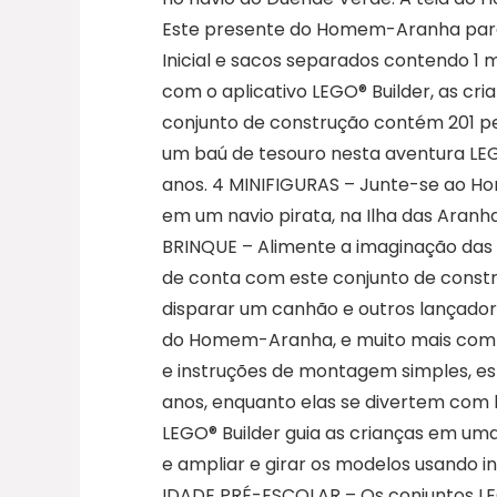
Este presente do Homem-Aranha para f
Inicial e sacos separados contendo 1 m
com o aplicativo LEGO® Builder, as cr
conjunto de construção contém 201 
um baú de tesouro nesta aventura LEGO
anos. 4 MINIFIGURAS – Junte-se ao Ho
em um navio pirata, na Ilha das Aran
BRINQUE – Alimente a imaginação das 
de conta com este conjunto de constr
disparar um canhão e outros lançador
do Homem-Aranha, e muito mais com d
e instruções de montagem simples, est
anos, enquanto elas se divertem com 
LEGO® Builder guia as crianças em um
e ampliar e girar os modelos usand
IDADE PRÉ-ESCOLAR – Os conjuntos LEG