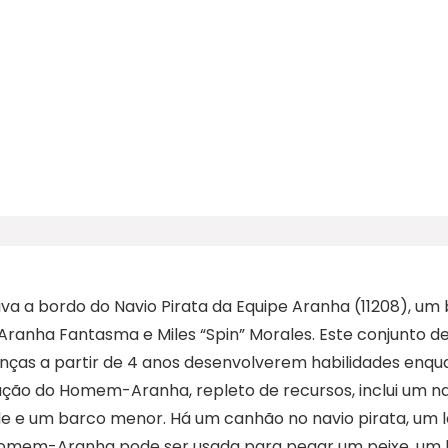
 a bordo do Navio Pirata da Equipe Aranha (11208), um 
ranha Fantasma e Miles “Spin” Morales. Este conjunto d
nças a partir de 4 anos desenvolverem habilidades enqu
ução do Homem-Aranha, repleto de recursos, inclui um na
e e um barco menor. Há um canhão no navio pirata, um la
 Homem-Aranha pode ser usada para pegar um peixe, um b