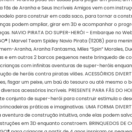
ãs de Aranha e Seus Incríveis Amigos vem com instruçõe
odelo para construir em cada saco, para tornar a construç
ianças podem ampliar, girar em 3D e acompanhar o progre
peças. NAVIO PIRATA DO SUPER-HERÓI – Embarque no We
® | Marvel Team Spidey Navio Pirata (11208) para menino
mem-Aranha, Aranha Fantasma, Miles “Spin” Morales, Due
has e em outros 2 barcos pequenos neste brinquedo de c
crianças com infinitas aventuras de super-heróis enqua
ução de heróis contra piratas vilões. ACESSÓRIOS DIVER
es, fisgar um peixe, um baú do tesouro ou até mesmo o 
iversos acessórios incríveis. PRESENTE PARA FÃS DO 
e conjunto de super-herói para construir estimula o des
brincadeiras práticas e imaginativas. UMA FORMA DIVERT
a aventura de construção intuitiva, onde elas podem sal
o instruções em 3D enquanto constroem. BRINQUEDOS D
O® para crianças a partir de 4 anos inspiram os pequen