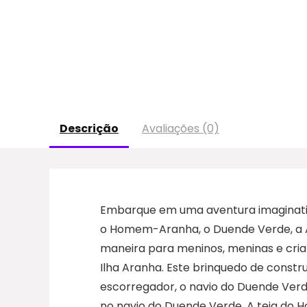
Descrição
Avaliações (0)
Embarque em uma aventura imaginativa
o Homem-Aranha, o Duende Verde, a A
maneira para meninos, meninas e cria
Ilha Aranha. Este brinquedo de constr
escorregador, o navio do Duende Verd
no navio do Duende Verde. A teia do