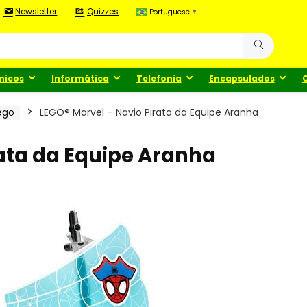
Newsletter
Quizzes
Portuguese
▼
nicos
Informática
Telefonia
Encapsulados
ego
LEGO® Marvel – Navio Pirata da Equipe Aranha
rata da Equipe Aranha