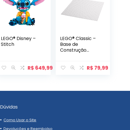
LEGO® Disney –
LEGO® Classic –
Stitch
Base de
Construção
Branca
R$
649,99
R$
79,99
Dúvidas
Como Usar o Site
Devoluções e Reembolso