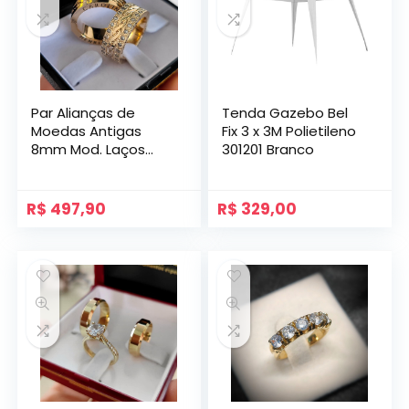
Par Alianças de
Tenda Gazebo Bel
Moedas Antigas
Fix 3 x 3M Polietileno
8mm Mod. Laços
301201 Branco
com Gravação
Lateral e Pedras
R$
497,90
R$
329,00