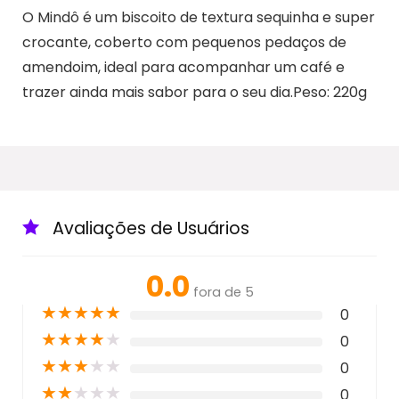
O Mindô é um biscoito de textura sequinha e super
crocante, coberto com pequenos pedaços de
amendoim, ideal para acompanhar um café e
trazer ainda mais sabor para o seu dia.Peso: 220g
Avaliações de Usuários
0.0
fora de 5
★
★
★
★
★
0
★
★
★
★
★
0
★
★
★
★
★
0
★
★
★
★
★
0