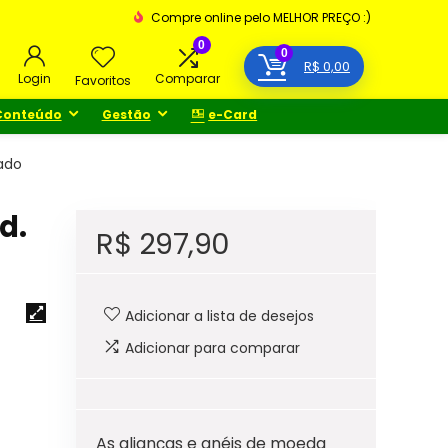
Compre online pelo MELHOR PREÇO :)
0
0
R$
0,00
Login
Comparar
Favoritos
Conteúdo
Gestão
e-Card
ado
d.
R$
297,90
Adicionar a lista de desejos
Adicionar para comparar
As alianças e anéis de moeda