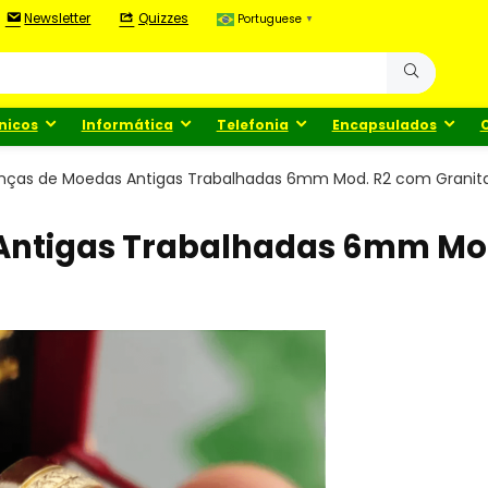
Newsletter
Quizzes
Portuguese
▼
nicos
Informática
Telefonia
Encapsulados
ianças de Moedas Antigas Trabalhadas 6mm Mod. R2 com Granit
 Antigas Trabalhadas 6mm Mo