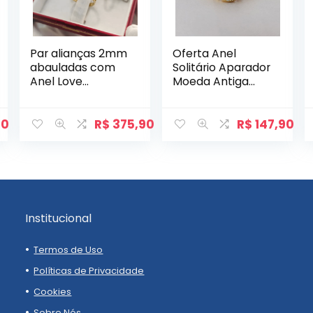
Par alianças 2mm
Oferta Anel
abauladas com
Solitário Aparador
Anel Love
Moeda Antiga
(Escolha a cor da
com Zircônia
pedra)
Mod. Chuveiro.
90
R$
375,90
R$
147,90
Institucional
Termos de Uso
Políticas de Privacidade
Cookies
Sobre Nós