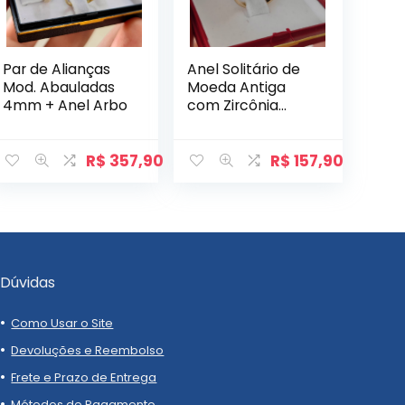
Par de Alianças
Anel Solitário de
Mod. Abauladas
Moeda Antiga
4mm + Anel Arbo
com Zircônia
Mod. Tulipa
R$
357,90
R$
157,90
Dúvidas
Como Usar o Site
Devoluções e Reembolso
Frete e Prazo de Entrega
Métodos de Pagamento