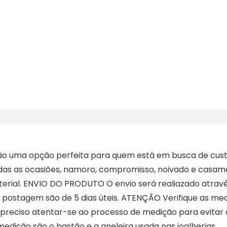
são uma opção perfeita para quem está em busca de cus
todas as ocasiões, namoro, compromisso, noivado e ca
material. ENVIO DO PRODUTO O envio será realiazado atrav
 e postagem são de 5 dias úteis. ATENÇÃO Verifique as 
 é preciso atentar-se ao processo de medição para evita
dição são o bastão e a aneleira usada nas joalherias.