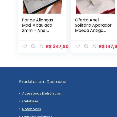
Par de Alianças
Oferta Anel
Mod. Abaulada
Solitário Aparador
2mm + Anel
Moeda Antiga
Versos
com Zircônia
Mod. Condessa
R$
347,90
R$
147,
Produtos em Destaque
Acessórios Eletrônicos
Celulares
Notebooks
Eletrodomésticos