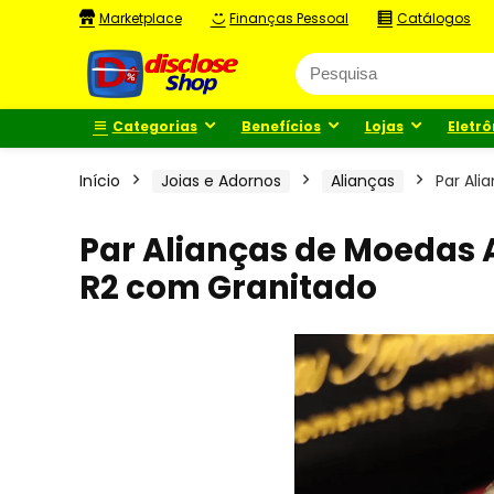
Marketplace
Finanças Pessoal
Catálogos
Categorias
Benefícios
Lojas
Eletrô
Início
Joias e Adornos
Alianças
Par Al
Par Alianças de Moedas
R2 com Granitado