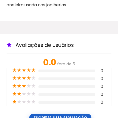
aneleira usada nas joalherias.
Avaliações de Usuários
0.0
fora de 5
★
★
★
★
★
0
★
★
★
★
★
0
★
★
★
★
★
0
★
★
★
★
★
0
★
★
★
★
★
0
ESCREVA UMA AVALIAÇÃO