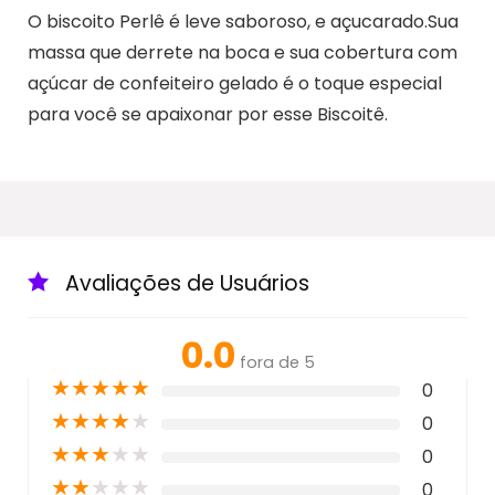
O biscoito Perlê é leve saboroso, e açucarado.Sua
massa que derrete na boca e sua cobertura com
açúcar de confeiteiro gelado é o toque especial
para você se apaixonar por esse Biscoitê.
Avaliações de Usuários
0.0
fora de 5
★
★
★
★
★
0
★
★
★
★
★
0
★
★
★
★
★
0
★
★
★
★
★
0