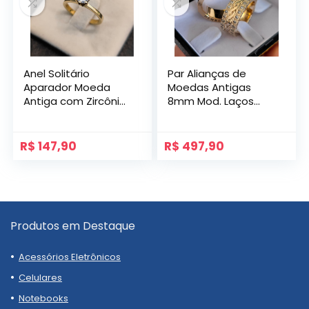
Anel Solitário
Par Alianças de
Aparador Moeda
Moedas Antigas
Antiga com Zircônia
8mm Mod. Laços
Princesa
com Gravação
Lateral e Pedras
R$
147,90
R$
497,90
Produtos em Destaque
Acessórios Eletrônicos
Celulares
Notebooks