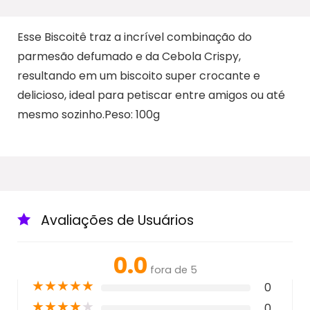
Esse Biscoitê traz a incrível combinação do
parmesão defumado e da Cebola Crispy,
resultando em um biscoito super crocante e
delicioso, ideal para petiscar entre amigos ou até
mesmo sozinho.Peso: 100g
Avaliações de Usuários
0.0
fora de 5
★
★
★
★
★
0
★
★
★
★
★
0