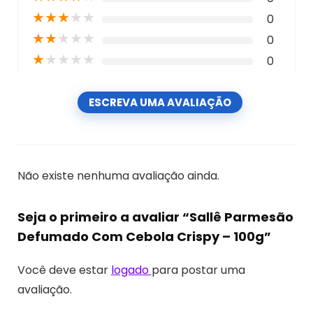
★
★
★
★
★
0
★
★
★
★
★
0
★
★
★
★
★
0
ESCREVA UMA AVALIAÇÃO
Não existe nenhuma avaliação ainda.
Seja o primeiro a avaliar “Sallê Parmesão
Defumado Com Cebola Crispy – 100g”
Você deve estar
logado
para postar uma
avaliação.