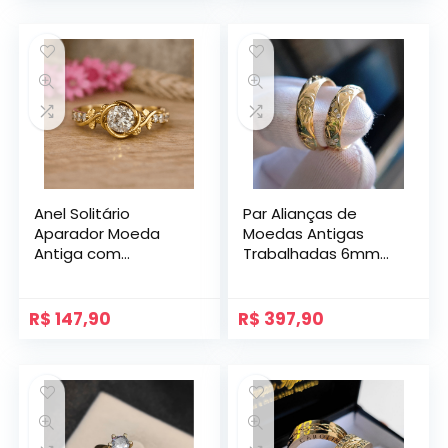
Anel Solitário
Par Alianças de
Aparador Moeda
Moedas Antigas
Antiga com
Trabalhadas 6mm
Zircônias Mod.
Mod. Veneza
Getsêmani
R$
147,90
R$
397,90