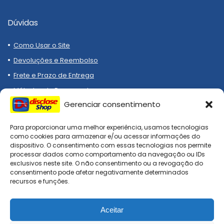
Dúvidas
Como Usar o Site
Devoluções e Reembolso
Frete e Prazo de Entrega
Métodos de Pagamento
Gerenciar consentimento
Para proporcionar uma melhor experiência, usamos tecnologias
como cookies para armazenar e/ou acessar informações do
dispositivo. O consentimento com essas tecnologias nos permite
processar dados como comportamento da navegação ou IDs
Compre melhor, compra
exclusivos neste site. O não consentimento ou a revogação do
segura!
consentimento pode afetar negativamente determinados
recursos e funções.
Aceitar
DiscloseShop: todos os direitos reservados. Site afiliado, todo