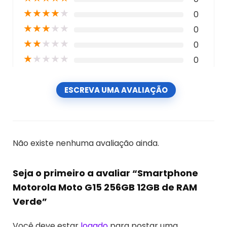
★
★
★
★
★
0
★
★
★
★
★
0
★
★
★
★
★
0
★
★
★
★
★
0
ESCREVA UMA AVALIAÇÃO
Não existe nenhuma avaliação ainda.
Seja o primeiro a avaliar “Smartphone
Motorola Moto G15 256GB 12GB de RAM
Verde”
Você deve estar
logado
para postar uma