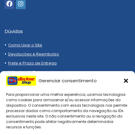
Dúvidas
Como Usar o Site
Devoluções e Reembolso
Frete e Prazo de Entrega
Métodos de Pagamento
Gerenciar consentimento
Para proporcionar uma melhor experiência, usamos tecnologias
como cookies para armazenar e/ou acessar informações do
dispositivo. O consentimento com essas tecnologias nos permite
processar dados como comportamento da navegação ou IDs
Compre melhor, compra
exclusivos neste site. O não consentimento ou a revogação do
segura!
consentimento pode afetar negativamente determinados
recursos e funções.