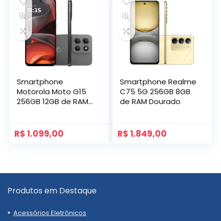
Smartphone
Smartphone Realme
Motorola Moto G15
C75 5G 256GB 8GB
256GB 12GB de RAM
de RAM Dourado
Grafite
R$
1.099,00
R$
1.849,00
Produtos em Destaque
Acessórios Eletrônicos