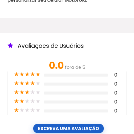
personalizar seu celular Motorola.
Avaliações de Usuários
0.0
fora de 5
★
★
★
★
★
0
★
★
★
★
★
0
★
★
★
★
★
0
★
★
★
★
★
0
★
★
★
★
★
0
ESCREVA UMA AVALIAÇÃO