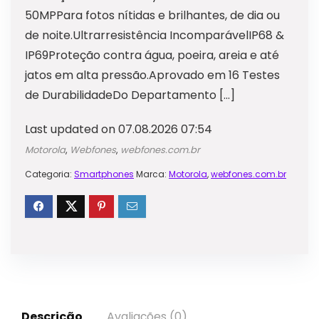
50MPPara fotos nítidas e brilhantes, de dia ou
de noite.Ultrarresistência IncomparávelIP68 &
IP69Proteção contra água, poeira, areia e até
jatos em alta pressão.Aprovado em 16 Testes
de DurabilidadeDo Departamento […]
Last updated on 07.08.2026 07:54
Motorola
,
Webfones
,
webfones.com.br
Categoria:
Smartphones
Marca:
Motorola
,
webfones.com.br
Descrição
Avaliações (0)