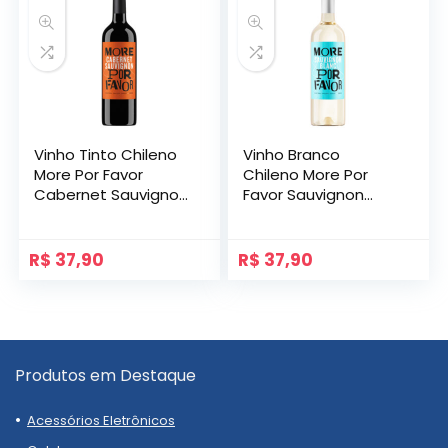
Vinho Tinto Chileno
Vinho Branco
More Por Favor
Chileno More Por
Cabernet Sauvignon
Favor Sauvignon
750ml
Blanc 750ml
R$
37,90
R$
37,90
Produtos em Destaque
Acessórios Eletrônicos