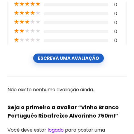
★
★
★
★
★
0
★
★
★
★
★
0
★
★
★
★
★
0
★
★
★
★
★
0
★
★
★
★
★
0
ESCREVA UMA AVALIAÇÃO
Não existe nenhuma avaliação ainda.
Seja o primeiro a avaliar “Vinho Branco
Português Ribafreixo Alvarinho 750ml”
Você deve estar
logado
para postar uma