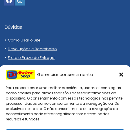
Dúvidas
Como Usar o Site
Devoluções e Reembolso
Frete e Prazo de Entrega
Métodos de Pagamento
Gerenciar consentimento
Para proporcionar uma melhor experiência, usamos tecnologias
como cookies para armazenar e/ou acessar informações do
dispositivo. O consentimento com essas tecnologias nos permite
processar dados como comportamento da navegação ou IDs
Compre melhor, compra
exclusivos neste site. O não consentimento ou a revogação do
segura!
consentimento pode afetar negativamente determinados
recursos e funções.