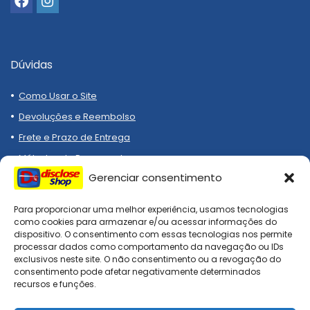
Dúvidas
Como Usar o Site
Devoluções e Reembolso
Frete e Prazo de Entrega
Métodos de Pagamento
Gerenciar consentimento
Para proporcionar uma melhor experiência, usamos tecnologias
como cookies para armazenar e/ou acessar informações do
dispositivo. O consentimento com essas tecnologias nos permite
processar dados como comportamento da navegação ou IDs
Compre melhor, compra
exclusivos neste site. O não consentimento ou a revogação do
segura!
consentimento pode afetar negativamente determinados
recursos e funções.