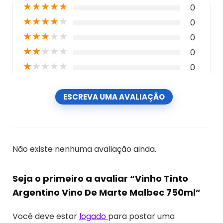
★
★
★
★
★
0
★
★
★
★
★
0
★
★
★
★
★
0
★
★
★
★
★
0
★
★
★
★
★
0
ESCREVA UMA AVALIAÇÃO
Não existe nenhuma avaliação ainda.
Seja o primeiro a avaliar “Vinho Tinto
Argentino Vino De Marte Malbec 750ml”
Você deve estar
logado
para postar uma