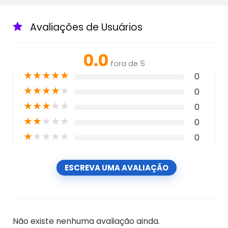
Avaliações de Usuários
0.0
fora de 5
★
★
★
★
★
0
★
★
★
★
★
0
★
★
★
★
★
0
★
★
★
★
★
0
★
★
★
★
★
0
ESCREVA UMA AVALIAÇÃO
Não existe nenhuma avaliação ainda.