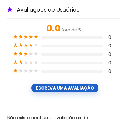
Avaliações de Usuários
0.0
fora de 5
★
★
★
★
★
0
★
★
★
★
★
0
★
★
★
★
★
0
★
★
★
★
★
0
★
★
★
★
★
0
ESCREVA UMA AVALIAÇÃO
Não existe nenhuma avaliação ainda.