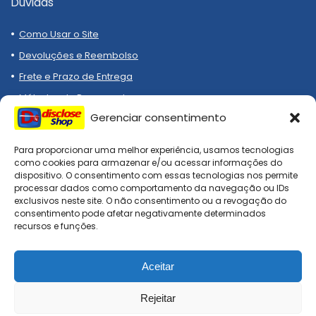
Dúvidas
Como Usar o Site
Devoluções e Reembolso
Frete e Prazo de Entrega
Métodos de Pagamento
Gerenciar consentimento
Para proporcionar uma melhor experiência, usamos tecnologias
como cookies para armazenar e/ou acessar informações do
dispositivo. O consentimento com essas tecnologias nos permite
processar dados como comportamento da navegação ou IDs
Compre melhor, compra
exclusivos neste site. O não consentimento ou a revogação do
segura!
consentimento pode afetar negativamente determinados
recursos e funções.
Aceitar
DiscloseShop: todos os direitos reservados. Site afiliado, todo
checkout é realizado nas lojas oficiais!
Rejeitar
0
0